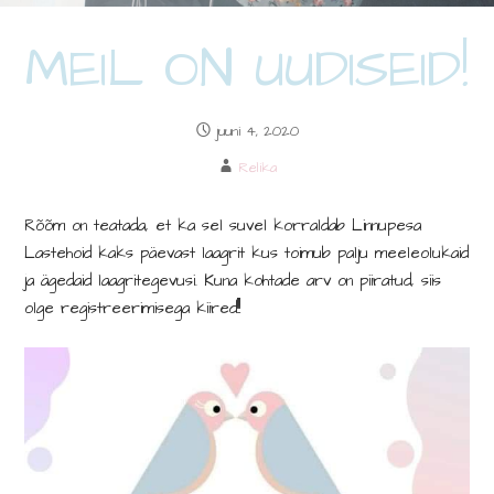
MEIL ON UUDISEID!
juuni 4, 2020
Relika
Rõõm on teatada, et ka sel suvel korraldab Linnupesa
Lastehoid kaks päevast laagrit kus toimub palju meeleolukaid
ja ägedaid laagritegevusi. Kuna kohtade arv on piiratud, siis
olge registreerimisega kiired!!!