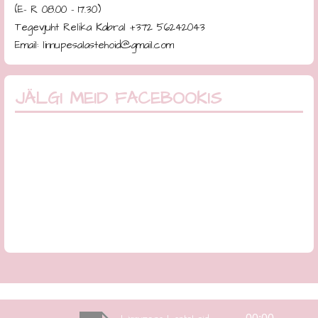
(E- R 08.00 - 17.30)
Tegevjuht Relika Kabral +372 56242043
Email: linnupesalastehoid@gmail.com
JÄLGI MEID FACEBOOKIS